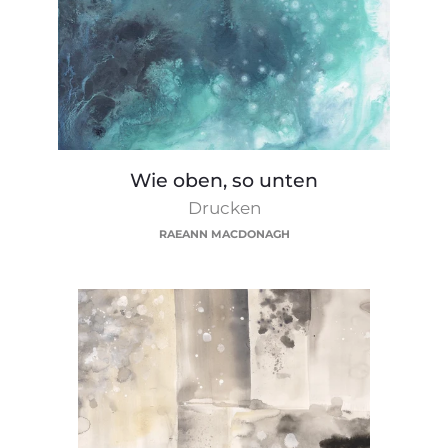
Wie
Wie oben, so unten
oben,
Drucken
so
RAEANN MACDONAGH
unten