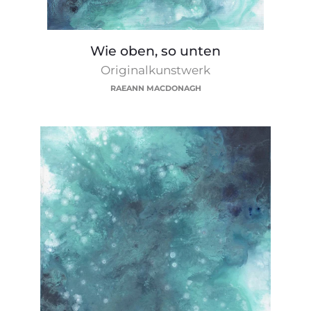
Wie
Wie oben, so unten
oben,
Originalkunstwerk
so
RAEANN MACDONAGH
unten